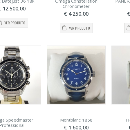
 Datejust 36 18k
Omega Constellation
PANERA
Chronometer
€ 12.500,00
€ 4.250,00
€
VER PRODUTO
VER PRODUTO
ga Speedmaster
Montblanc 1858
H
Professional
€ 1.600,00