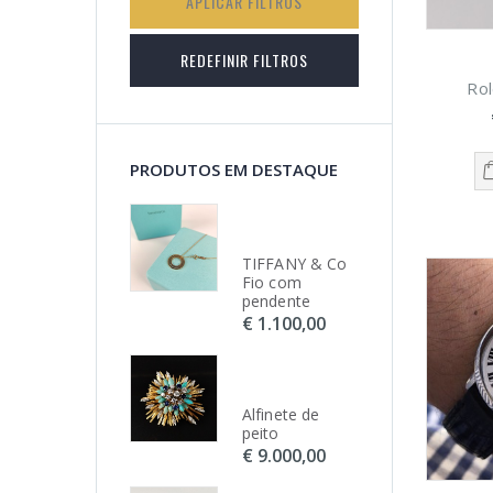
APLICAR FILTROS
REDEFINIR FILTROS
Ro
PRODUTOS EM DESTAQUE
TIFFANY & Co
TIFFANY & Co
TI
Fio com
Fio com
Fi
pendente
pendente
pe
€ 1.100,00
€ 1.100,00
€ 
Alfinete de
Alfinete de
Alf
peito
peito
pe
€ 9.000,00
€ 9.000,00
€ 