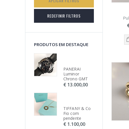
APLICAR FILTROS
REDEFINIR FILTROS
Pu
PRODUTOS EM DESTAQUE
PANERAI
PANERAI
PA
Luminor
Luminor
Lu
Chrono GMT
Chrono GMT
Ch
€ 13.000,00
€ 13.000,00
€ 
TIFFANY & Co
TIFFANY & Co
TI
Fio com
Fio com
Fi
pendente
pendente
pe
€ 1.100,00
€ 1.100,00
€ 