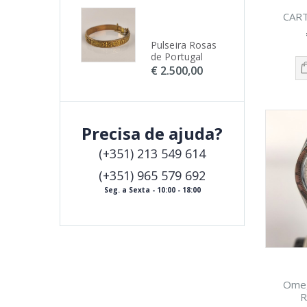
CART
Pulseira Rosas
Pulseira Rosas
Pu
de Portugal
de Portugal
de
€ 2.500,00
€ 2.500,00
€ 
Precisa de ajuda?
(+351) 213 549 614
(+351) 965 579 692
Seg. a Sexta - 10:00 - 18:00
Ome
R