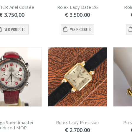
IER Anel Colisée
Rolex Lady Date 26
Rol
€ 3.750,00
€ 3.500,00
lseira Rosas
Pulseira Rosas
 Portugal
de Portugal
VER PRODUTO
VER PRODUTO
2.500,00
€ 2.500,00
ga Speedmaster
Rolex Lady Precision
Pul
educed MOP
€ 2.700,00