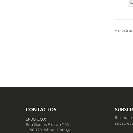
A mostrar 
CONTACTOS
SUBSCR
Receba as
ENDEREÇO:
subscreva
Rua Gomes Freire, nº 66
1150-179 Lisboa - Portugal