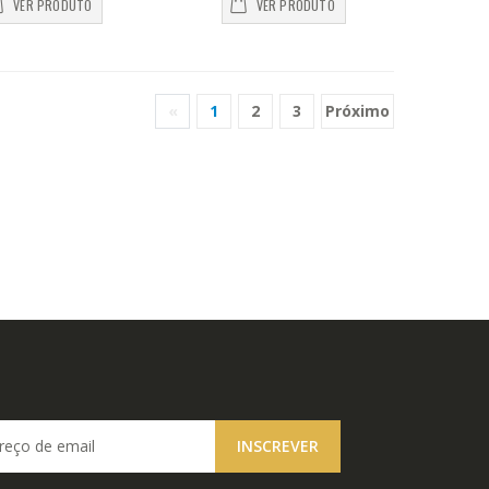
VER PRODUTO
VER PRODUTO
«
1
2
3
Próximo
(current)