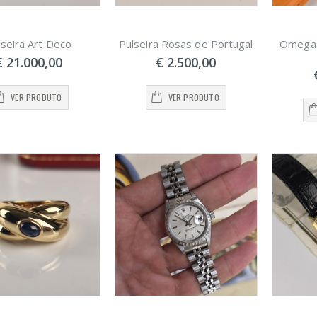
lseira Art Deco
Pulseira Rosas de Portugal
Omega 
€ 21.000,00
€ 2.500,00
VER PRODUTO
VER PRODUTO
NERAI
PANERAI
minor
Luminor
rono GMT
Chrono GMT
13.000,00
€ 13.000,00
FFANY & Co
TIFFANY & Co
o com
Fio com
ndente
pendente
1.100,00
€ 1.100,00