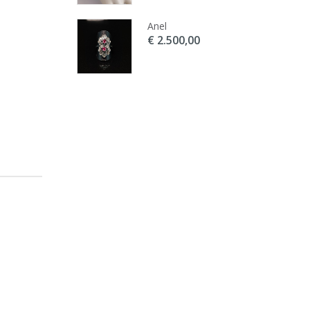
ira Rosas de
Anel
gal
€ 2.500,00
500,00