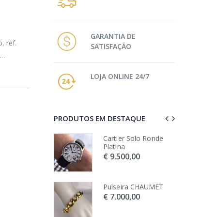
GARANTIA DE
 ref.
SATISFAÇÃO
..
LOJA ONLINE 24/7
PRODUTOS EM DESTAQUE
 GMT Master II
Cartier Solo Ronde
Platina
.500,00
€ 9.500,00
 Constellation
Pulseira CHAUMET
€ 7.000,00
500,00