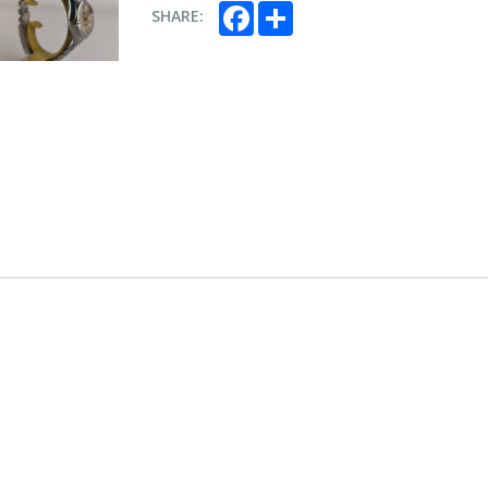
Facebook
Share
SHARE:
CARTIER Anel Colisée
Pulse
Portu
€ 3.750,00
€ 2.