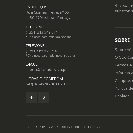
Receba as
ENDEREÇO:
subscreva
Rua Gomes Freire, nº 66
1150-179 Lisboa - Portugal
TELEFONE:
(+351) 213 549 614
*Chamada para rede fixa nacional
SOBRE
TELEMOVEL:
Sobre nó
(+351) 965 579 692
*Chamada para rede movel nacional
O Que C
E-MAIL:
Termos e
lisboa@fariadasilva.pt
Informaçã
HORÁRIO COMERCIAL:
Compras 
Seg. a Sexta - 10:00 - 18:00
Política d
Cookies
Faria Da Silva © 2026. Todos os direitos reservados