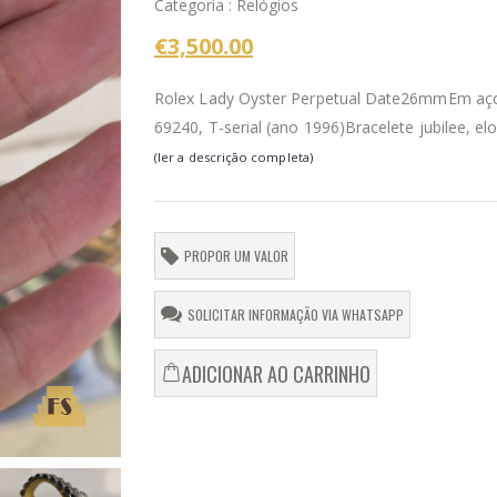
Categoria : Relógios
€3,500.00
Rolex Lady Oyster Perpetual Date26mmEm aço,
69240, T-serial (ano 1996)Bracelete jubilee, elo.
(ler a descrição completa)
PROPOR UM VALOR
SOLICITAR INFORMAÇÃO VIA WHATSAPP
Anel Leitão e Irmão
Rolex
€ 2.250,00
€ 10
ADICIONAR AO CARRINHO
Pulseira pérolas Keshi
Omega
Lady
€ 3.000,00
€ 2.