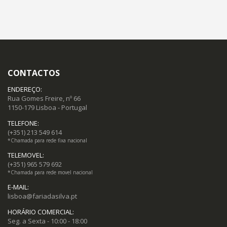
CONTACTOS
ENDEREÇO:
Rua Gomes Freire, nº 66
1150-179 Lisboa - Portugal
TELEFONE:
(+351) 213 549 614
*Chamada para rede fixa nacional
TELEMOVEL:
(+351) 965 579 692
*Chamada para rede movel nacional
E-MAIL:
lisboa@fariadasilva.pt
HORÁRIO COMERCIAL:
Seg. a Sexta - 10:00 - 18:00