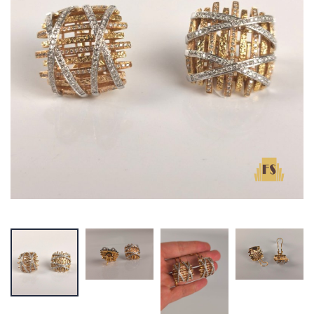
Omega
Abóbora LUIZ
Speedmaster
FERREIRA
Professional
€ 11.000,00
€ 7.000,00
CARTIER Anel
Cartier Solo
Colisée
Ronde Platina
€ 3.750,00
€ 9.500,00