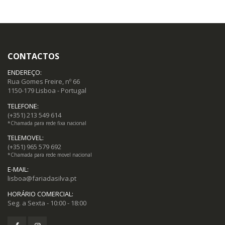
CONTACTOS
ENDEREÇO:
Rua Gomes Freire, nº 66
1150-179 Lisboa - Portugal
TELEFONE:
(+351) 213 549 614
*Chamada para rede fixa nacional
TELEMOVEL:
(+351) 965 579 692
*Chamada para rede movel nacional
E-MAIL:
lisboa@fariadasilva.pt
HORÁRIO COMERCIAL:
Seg. a Sexta - 10:00 - 18:00