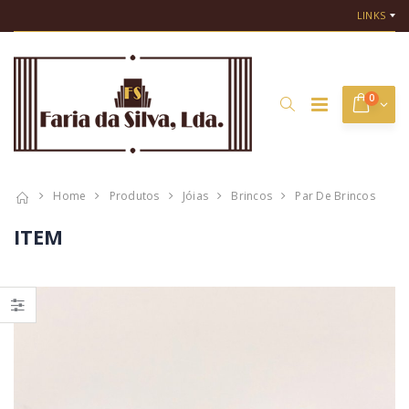
LINKS
0
Home
Produtos
Jóias
Brincos
Par De Brincos
ITEM
Pulseira Rosas
Pulseira
de Portugal
CHAUMET
€ 2.500,00
€ 7.000,00