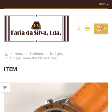
LINKS
0
Home
Produtos
Relógios
Omega Seamaster Planet Ocean
ITEM
Cartier Solo
Rolex Datejust
Ronde Platina
36 Turn-o-graph
€ 9.500,00
€ 6.800,00