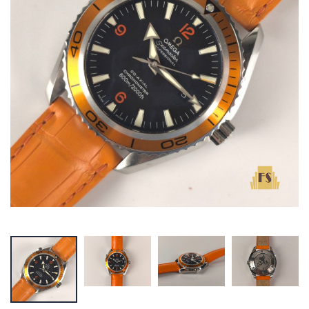
Anel
Rolex GMT
Master II
€ 2.500,00
€ 10.500,00
Rolex Genève
PANERAI
18k
Luminor Chrono
GMT
€ 4.000,00
€ 13.000,00