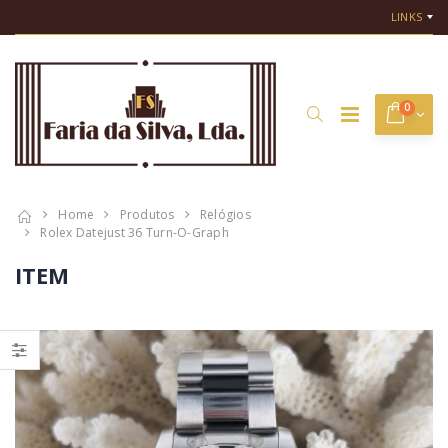
LINKS
0
Home
Produtos
Relógios
Rolex Datejust 36 Turn-O-Graph
ITEM
Rolex Genève
Anel Leitão e
18k
Irmão Uptown
€ 4.000,00
€ 3.200,00