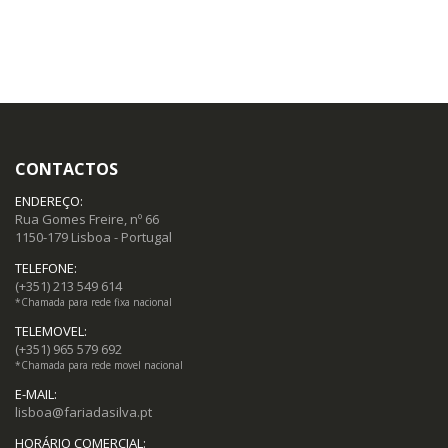
CONTACTOS
ENDEREÇO:
Rua Gomes Freire, nº 66
1150-179 Lisboa - Portugal
TELEFONE:
(+351) 213 549 614
*Chamada para rede fixa nacional
TELEMOVEL:
(+351) 965 579 692
*Chamada para rede movel nacional
E-MAIL:
lisboa@fariadasilva.pt
HORÁRIO COMERCIAL: