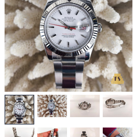
Anel
Rolex Lady
Precision
€ 13.000,00
€ 2.700,00
Abóbora LUIZ
Rolex Lady
FERREIRA
Date 26
€ 11.000,00
€ 3.500,00